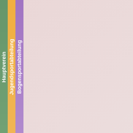
Jugendsportabteilung
Bogensportabteilung
Hauptverein