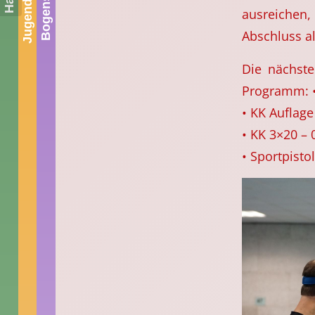
vertreten
ausreichen,
Abschluss al
Die nächst
Programm: •
• KK Auflage
• KK 3×20 – 
• Sportpisto