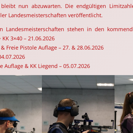
 bleibt nun abzuwarten. Die endgültigen Limitzah
ler Landesmeisterschaften veröffentlicht.
en Landesmeisterschaften stehen in den komme
 KK 3×40 – 21.06.2026
 & Freie Pistole Auflage – 27. & 28.06.2026
04.07.2026
le Auflage & KK Liegend – 05.07.2026