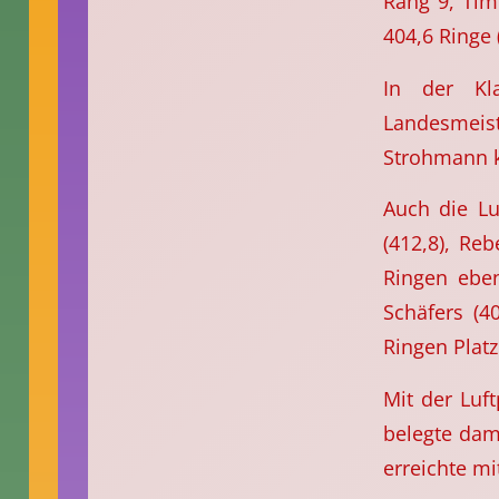
Rang 9, Tim
404,6 Ringe 
In der Kl
Landesmeist
Strohmann k
Auch die Lu
(412,8), Re
Ringen ebe
Schäfers (4
Ringen Platz
Mit der Luf
belegte dami
erreichte mi