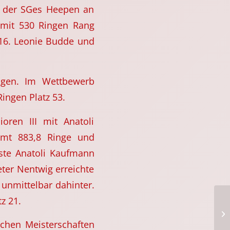
n der SGes Heepen an
 mit 530 Ringen Rang
 16. Leonie Budde und
agen. Im Wettbewerb
ingen Platz 53.
oren III mit Anatoli
amt 883,8 Ringe und
sste Anatoli Kaufmann
eter Nentwig erreichte
 unmittelbar dahinter.
z 21.
schen Meisterschaften