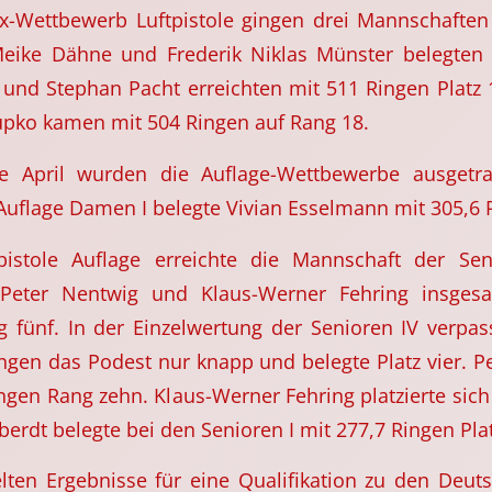
-Wettbewerb Luftpistole gingen drei Mannschafte
Meike Dähne und Frederik Niklas Münster belegten
 und Stephan Pacht erreichten mit 511 Ringen Platz
tupko kamen mit 504 Ringen auf Rang 18.
de April wurden die Auflage-Wettbewerbe ausgetr
uflage Damen I belegte Vivian Esselmann mit 305,6 R
pistole Auflage erreichte die Mannschaft der Seni
Peter Nentwig und Klaus-Werner Fehring insges
g fünf. In der Einzelwertung der Senioren IV verpa
ngen das Podest nur knapp und belegte Platz vier. P
ngen Rang zehn. Klaus-Werner Fehring platzierte sich
erdt belegte bei den Senioren I mit 277,7 Ringen Plat
elten Ergebnisse für eine Qualifikation zu den Deut