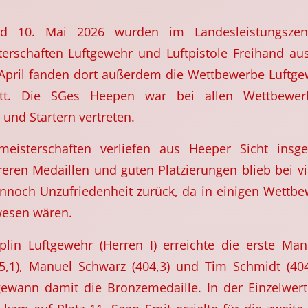
d 10. Mai 2026 wurden im Landesleistungsze
erschaften Luftgewehr und Luftpistole Freihand au
 April fanden dort außerdem die Wettbewerbe Luftgew
att. Die SGes Heepen war bei allen Wettbewer
 und Startern vertreten.
meisterschaften verliefen aus Heeper Sicht insg
ren Medaillen und guten Platzierungen blieb bei v
nnoch Unzufriedenheit zurück, da in einigen Wettb
esen wären.
iplin Luftgewehr (Herren I) erreichte die erste Man
5,1), Manuel Schwarz (404,3) und Tim Schmidt (404
ewann damit die Bronzemedaille. In der Einzelwert