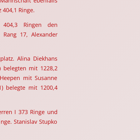
 Mannschaft ebenfalls
z 404,1 Ringe.
 404,3 Ringen den
n Rang 17, Alexander
latz. Alina Diekhans
) belegten mit 1228,2
s Heepen mit Susanne
1) belegte mit 1200,4
erren I 373 Ringe und
inge. Stanislav Stupko