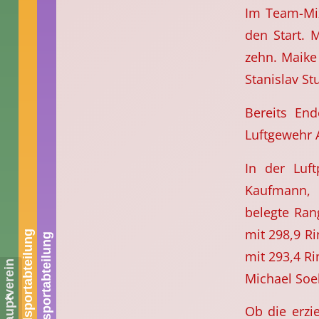
Im Team-Mix
den Start. 
zehn. Maike
Stanislav S
Bereits En
Luftgewehr A
In der Luft
Kaufmann, 
belegte Ran
mit 298,9 Ri
Jugendsportabteilung
Bogensportabteilung
mit 293,4 Ri
Hauptverein
Sportehrung der Stadt
Michael Soeb
Bielefeld 2025 – SG
Heepen erneut stark
Ob die erzi