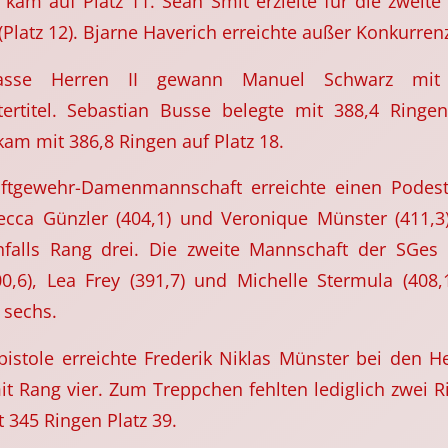
 kam auf Platz 11. Sean Smit erzielte für die zweite
(Platz 12). Bjarne Haverich erreichte außer Konkurren
asse Herren II gewann Manuel Schwarz mit
ertitel. Sebastian Busse belegte mit 388,4 Ringe
am mit 386,8 Ringen auf Platz 18.
ftgewehr-Damenmannschaft erreichte einen Podestp
becca Günzler (404,1) und Veronique Münster (411,3
nfalls Rang drei. Die zweite Mannschaft der SGe
00,6), Lea Frey (391,7) und Michelle Stermula (408,
 sechs.
tpistole erreichte Frederik Niklas Münster bei den H
t Rang vier. Zum Treppchen fehlten lediglich zwei R
t 345 Ringen Platz 39.